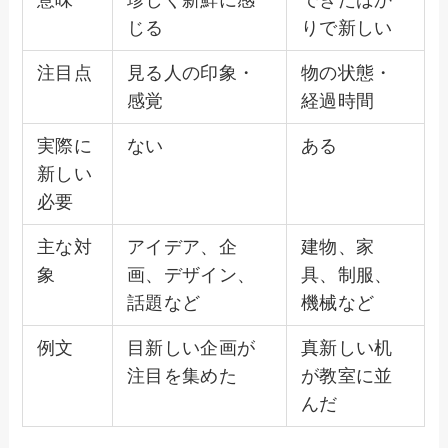
意味
珍しく新鮮に感
できたばか
じる
りで新しい
注目点
見る人の印象・
物の状態・
感覚
経過時間
実際に
ない
ある
新しい
必要
主な対
アイデア、企
建物、家
象
画、デザイン、
具、制服、
話題など
機械など
例文
目新しい企画が
真新しい机
注目を集めた
が教室に並
んだ