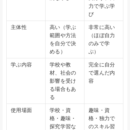
力で学ぶ学
び
主体性
高い（学ぶ
非常に高い
範囲や方法
（ほぼ自力
を自分で決
のみで学
める）
ぶ）
学ぶ内容
学校や教
完全に自分
材、社会の
で選んだ内
影響を受け
容
る場合もあ
る
使用場面
学校・資
趣味・資
格・趣味・
格・独力で
探究学習な
のスキル習