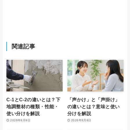
関連記事
C-1とC-2の違いとは？下
「声かけ」と「声掛け」
地調整材の種類・性能・
の違いとは？意味と使い
使い分けを解説
分けを解説
2026年8月9日
2026年8月8日