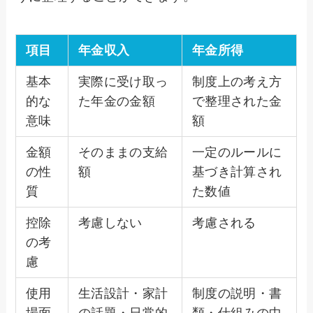
項目
年金収入
年金所得
基本
実際に受け取っ
制度上の考え方
的な
た年金の金額
で整理された金
意味
額
金額
そのままの支給
一定のルールに
の性
額
基づき計算され
質
た数値
控除
考慮しない
考慮される
の考
慮
使用
生活設計・家計
制度の説明・書