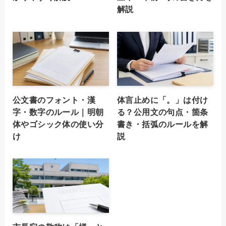
解説
公文書のフォント・漢
体言止めに「。」は付け
字・数字のルール｜明朝
る？公用文の句点・箇条
体やゴシック体の使い分
書き・括弧のルールを解
け
説