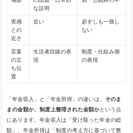
場面
の話題・日常的
類・仕組みの中
な説明
実感
近い
必ずしも一致し
との
ない
近さ
言葉
生活者目線の表
制度・仕組み側
の立
現
の表現
ち位
置
「年金収入」と「年金所得」の違いは、
そのま
まの金額か、制度上整理された金額か
という点
にあります。年金収入は「受け取った年金の総
額」、年金所得は「制度の考え方に基づいて整