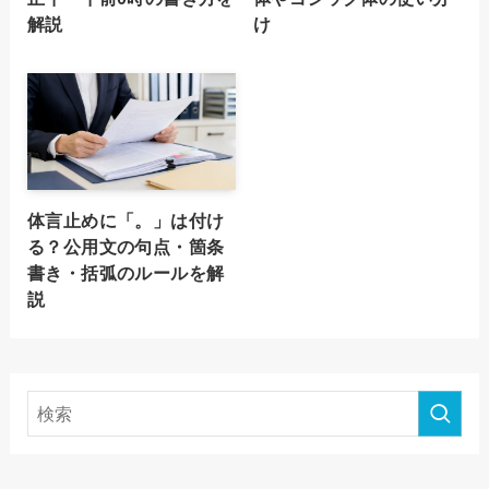
解説
け
体言止めに「。」は付け
る？公用文の句点・箇条
書き・括弧のルールを解
説