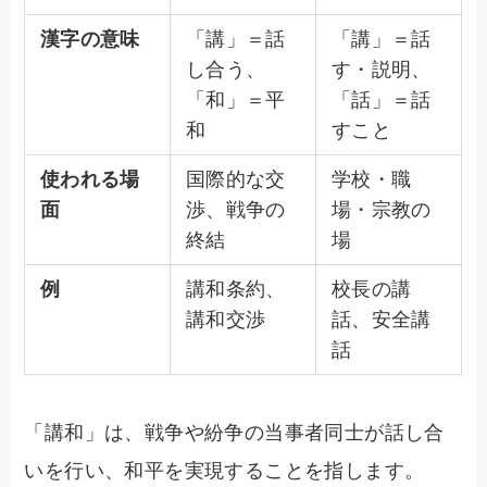
漢字の意味
「講」＝話
「講」＝話
し合う、
す・説明、
「和」＝平
「話」＝話
和
すこと
使われる場
国際的な交
学校・職
面
渉、戦争の
場・宗教の
終結
場
例
講和条約、
校長の講
講和交渉
話、安全講
話
「講和」は、戦争や紛争の当事者同士が話し合
いを行い、和平を実現することを指します。