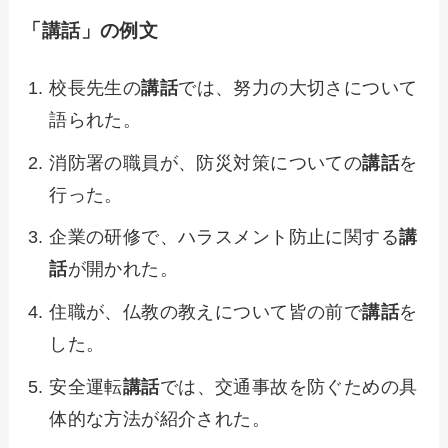
「講話」の例文
校長先生の
講話
では、努力の大切さについて
語られた。
消防署の職員が、防災対策についての
講話
を
行った。
企業の研修で、ハラスメント防止に関する
講
話
が開かれた。
住職が、仏教の教えについて皆の前で
講話
を
した。
安全運転
講話
では、交通事故を防ぐための具
体的な方法が紹介された。