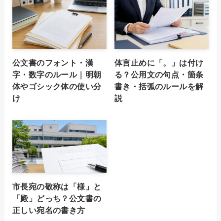
公文書のフォント・漢
体言止めに「。」は付け
字・数字のルール｜明朝
る？公用文の句点・箇条
体やゴシック体の使い分
書き・括弧のルールを解
け
説
市長宛の敬称は「様」と
「殿」どっち？公文書の
正しい宛名の書き方