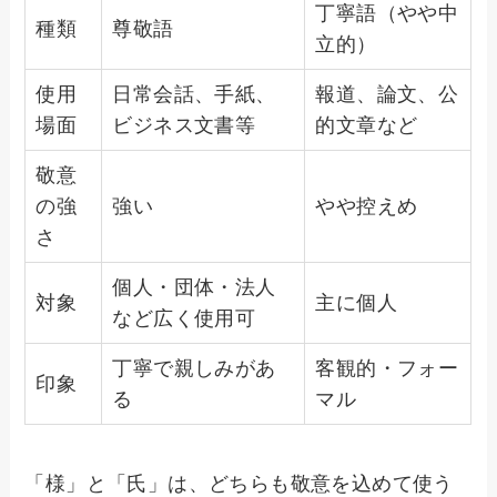
丁寧語（やや中
種類
尊敬語
立的）
使用
日常会話、手紙、
報道、論文、公
場面
ビジネス文書等
的文章など
敬意
の強
強い
やや控えめ
さ
個人・団体・法人
対象
主に個人
など広く使用可
丁寧で親しみがあ
客観的・フォー
印象
る
マル
「様」と「氏」は、どちらも敬意を込めて使う