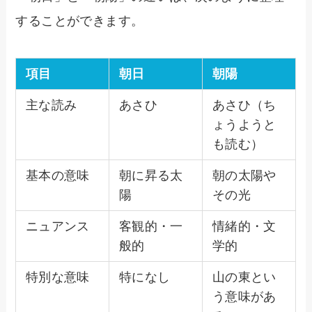
することができます。
項目
朝日
朝陽
主な読み
あさひ
あさひ（ち
ょうようと
も読む）
基本の意味
朝に昇る太
朝の太陽や
陽
その光
ニュアンス
客観的・一
情緒的・文
般的
学的
特別な意味
特になし
山の東とい
う意味があ