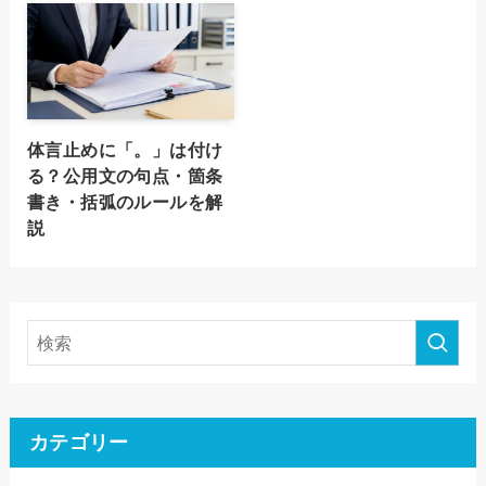
体言止めに「。」は付け
る？公用文の句点・箇条
書き・括弧のルールを解
説
カテゴリー