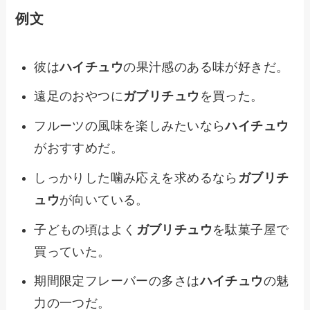
例文
彼は
ハイチュウ
の果汁感のある味が好きだ。
遠足のおやつに
ガブリチュウ
を買った。
フルーツの風味を楽しみたいなら
ハイチュウ
がおすすめだ。
しっかりした噛み応えを求めるなら
ガブリチ
ュウ
が向いている。
子どもの頃はよく
ガブリチュウ
を駄菓子屋で
買っていた。
期間限定フレーバーの多さは
ハイチュウ
の魅
力の一つだ。