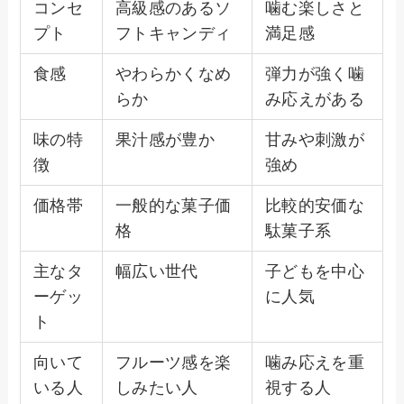
コンセ
高級感のあるソ
噛む楽しさと
プト
フトキャンディ
満足感
食感
やわらかくなめ
弾力が強く噛
らか
み応えがある
味の特
果汁感が豊か
甘みや刺激が
徴
強め
価格帯
一般的な菓子価
比較的安価な
格
駄菓子系
主なタ
幅広い世代
子どもを中心
ーゲッ
に人気
ト
向いて
フルーツ感を楽
噛み応えを重
いる人
しみたい人
視する人