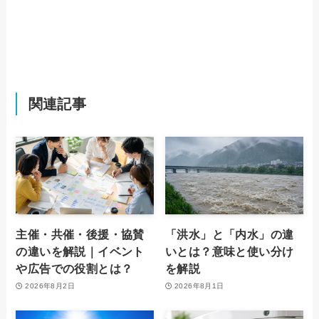
関連記事
主催・共催・後援・協賛
「洪水」と「内水」の違
の違いを解説｜イベント
いとは？意味と使い分け
や広告での役割とは？
を解説
2026年8月2日
2026年8月1日