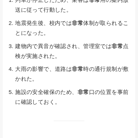
列車が停止したため、乗客は
非常
用の案内放
送に従って行動した。
地震発生後、校内では
非常
体制が取られるこ
とになった。
建物内で異音が確認され、管理室では
非常
点
検が実施された。
大雨の影響で、道路は
非常
時の通行規制が敷
かれた。
施設の安全確保のため、
非常
口の位置を事前
に確認しておく。