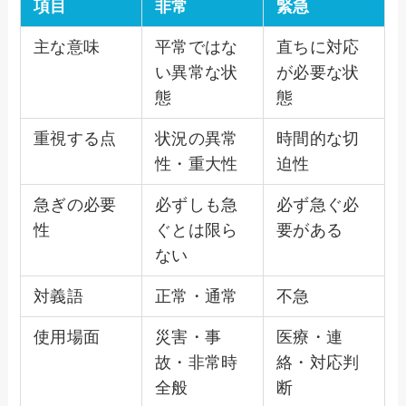
項目
非常
緊急
主な意味
平常ではな
直ちに対応
い異常な状
が必要な状
態
態
重視する点
状況の異常
時間的な切
性・重大性
迫性
急ぎの必要
必ずしも急
必ず急ぐ必
性
ぐとは限ら
要がある
ない
対義語
正常・通常
不急
使用場面
災害・事
医療・連
故・非常時
絡・対応判
全般
断