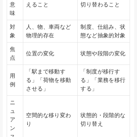
意
えること
切り替わること
味
対
人、物、車両など
制度、仕組み、状
象
物理的存在
態など抽象的対象
焦
位置の変化
状態や段階の変化
点
「駅まで移動す
「制度が移行す
用
る」「荷物を移動
る」「業務を移行
例
させる」
する」
ニ
ュ
空間的な移り変わ
状態的・段階的な
ア
り
切り替え
ン
ス