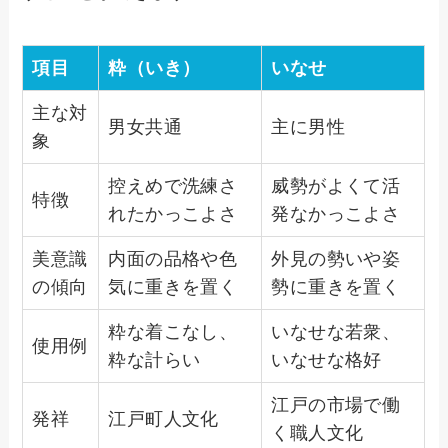
項目
粋（いき）
いなせ
主な対
男女共通
主に男性
象
控えめで洗練さ
威勢がよくて活
特徴
れたかっこよさ
発なかっこよさ
美意識
内面の品格や色
外見の勢いや姿
の傾向
気に重きを置く
勢に重きを置く
粋な着こなし、
いなせな若衆、
使用例
粋な計らい
いなせな格好
江戸の市場で働
発祥
江戸町人文化
く職人文化