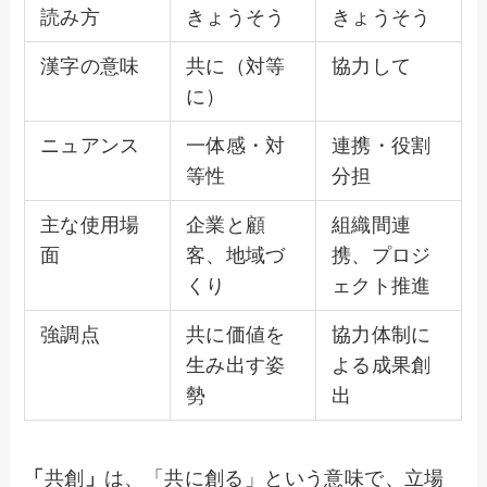
読み方
きょうそう
きょうそう
漢字の意味
共に（対等
協力して
に）
ニュアンス
一体感・対
連携・役割
等性
分担
主な使用場
企業と顧
組織間連
面
客、地域づ
携、プロジ
くり
ェクト推進
強調点
共に価値を
協力体制に
生み出す姿
よる成果創
勢
出
「
共創
」
は、「共に創る」という意味で、立場