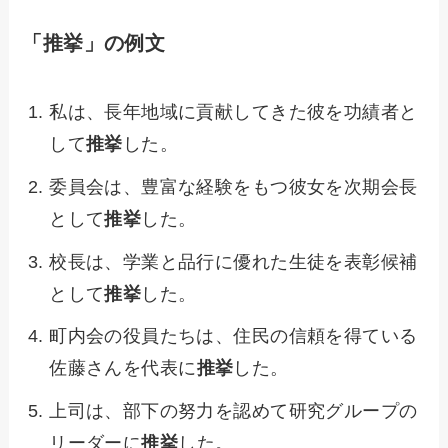
「推挙」の例文
私は、長年地域に貢献してきた彼を功績者と
して
推挙
した。
委員会は、豊富な経験をもつ彼女を次期会長
として
推挙
した。
校長は、学業と品行に優れた生徒を表彰候補
として
推挙
した。
町内会の役員たちは、住民の信頼を得ている
佐藤さんを代表に
推挙
した。
上司は、部下の努力を認めて研究グループの
リーダーに
推挙
した。