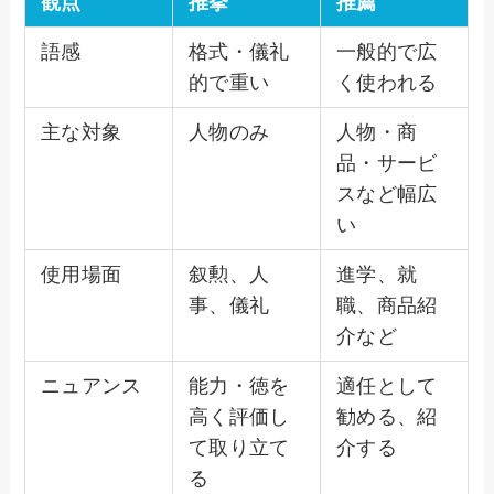
観点
推挙
推薦
語感
格式・儀礼
一般的で広
的で重い
く使われる
主な対象
人物のみ
人物・商
品・サービ
スなど幅広
い
使用場面
叙勲、人
進学、就
事、儀礼
職、商品紹
介など
ニュアンス
能力・徳を
適任として
高く評価し
勧める、紹
て取り立て
介する
る